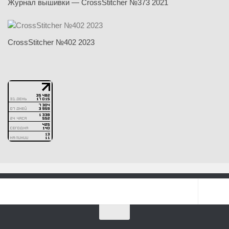
Журнал вышивки — CrossStitcher №373 2021
CrossStitcher №402 2023